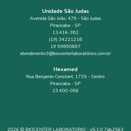
Unidade São Judas
Avenida São João
, 479
- São Judas
Piracicaba
-
SP
13.416-382
(19) 34221218
19 99890897
atendimento3@biocenterlaboratórios.com.br
Hexamed
Rua Benjamin Constant
, 1735
- Centro
Piracicaba
-
SP
13.400-056
2026 © BIOCENTER LABORATORIO - v5.1.0 7ab2563