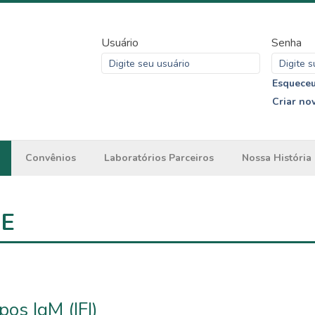
Usuário
Senha
Esqueceu
Criar no
Convênios
Laboratórios Parceiros
Nossa História
ME
os IgM (IFI)