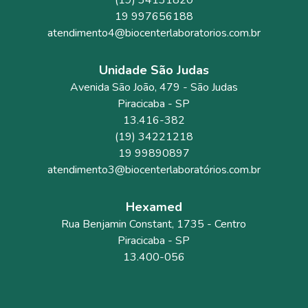
(19) 34131820
19 997656188
atendimento4@biocenterlaboratorios.com.br
Unidade São Judas
Avenida São João
, 479
- São Judas
Piracicaba
-
SP
13.416-382
(19) 34221218
19 99890897
atendimento3@biocenterlaboratórios.com.br
Hexamed
Rua Benjamin Constant
, 1735
- Centro
Piracicaba
-
SP
13.400-056